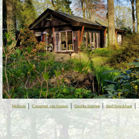
Welkom
Compleet van binnen
Unieke ligging
Snel bereikbaar