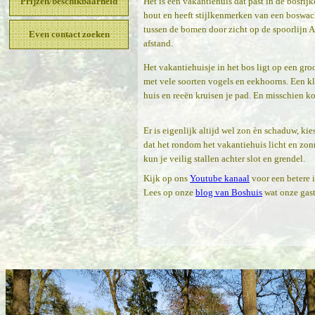
Het is een vakantiehuis dat past in de bosri
Prijzen/beschikbaarheid
hout en heeft stijlkenmerken van een boswach
tussen de bomen door zicht op de spoorlijn A
Even contact zoeken
afstand.
Het vakantiehuisje in het bos ligt op een groo
met vele soorten vogels en eekhoorns. Een k
huis en reeën kruisen je pad. En misschien k
Er is eigenlijk altijd wel zon èn schaduw, ki
dat het rondom het vakantiehuis licht en zonni
kun je veilig stallen achter slot en grendel.
Kijk op ons
Youtube kanaal
voor een betere i
Lees op onze
blog van Boshuis
wat onze gast