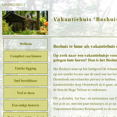
UA-38033962-2
Vakantiehuis ‘Boshui
Welkom
Boshuis te huur als vakantiehuis o
Op zoek naar een vakantiehuisje voor 
Compleet van binnen
gelegen huis huren? Dan is het Boshui
Unieke ligging
Het Boshuis staat op het landgoed De Johan
op een unieke locatie aan de rand van het bo
Oosterbeek om volstrekte privacy te hebben
Snel bereikbaar
karakteristieke dorp Oosterbeek in te gaan, m
de fiets de Hoge Veluwe te verkennen.
Veel te doen
OV is dichtbij: het bus– en treinstation van
ben je er zo; met een paar minuutjes zit je op
Een stukje historie
Trapistinnen-klooster Koningsoord en de nat