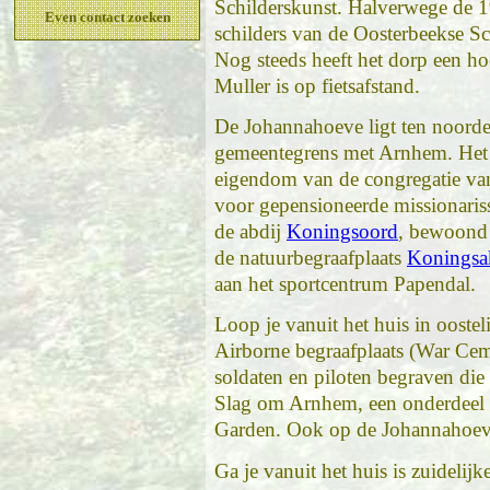
Schilderskunst. Halverwege de 1
Even contact zoeken
schilders van de Oosterbeekse Sc
Nog steeds heeft het dorp een ho
Muller is op fietsafstand.
De Johannahoeve ligt ten noord
gemeentegrens met Arnhem. Het 
eigendom van de congregatie van 
voor gepensioneerde missionaris
de abdij
Koningsoord
, bewoond 
de natuurbegraafplaats
Koningsa
aan het sportcentrum Papendal.
Loop je vanuit het huis in oostel
Airborne begraafplaats (War Ceme
soldaten en piloten begraven die
Slag om Arnhem, een onderdeel 
Garden. Ook op de Johannahoeve 
Ga je vanuit het huis is zuidelijk