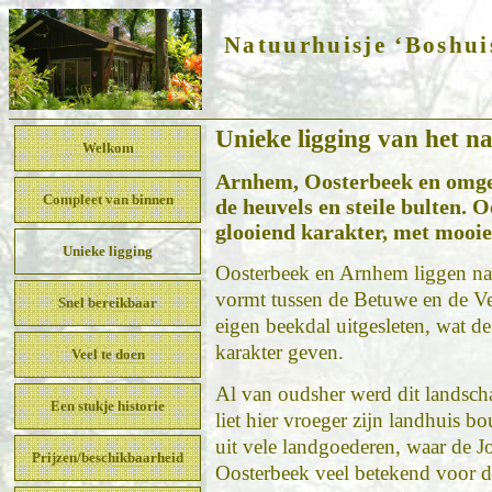
Natuurhuisje ‘Boshui
Unieke ligging van het n
Welkom
Arnhem, Oosterbeek en omgev
Compleet van binnen
de heuvels en steile bulten.
glooiend karakter, met mooie
Unieke ligging
Oosterbeek en Arnhem liggen na
vormt tussen de Betuwe en de V
Snel bereikbaar
eigen beekdal uitgesleten, wat d
karakter geven.
Veel te doen
Al van oudsher werd dit landsc
Een stukje historie
liet hier vroeger zijn landhuis 
uit vele landgoederen, waar de J
Prijzen/beschikbaarheid
Oosterbeek veel betekend voor 